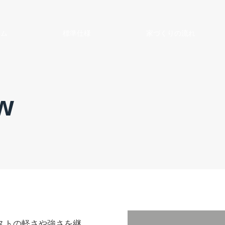
ーム
標準仕様
家づくりの流れ
w
ストの軽さや強さを継