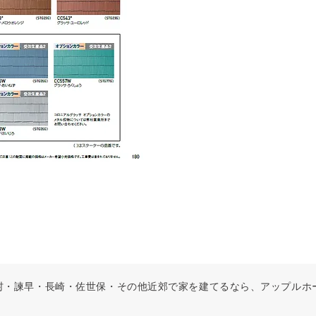
Ltd. 大村・諫早・長崎・佐世保・その他近郊で家を建てるなら、アップルホーム All 