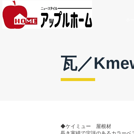
ホ
瓦／Kme
◆ケイミュー 屋根材
長き実績で定評のあるカラーベ